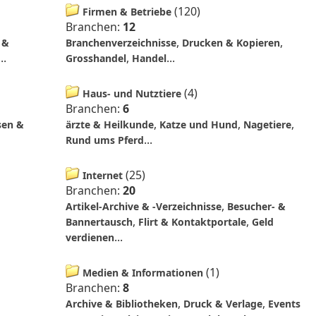
(
120
)
Firmen & Betriebe
Branchen:
12
,
,
 &
Branchenverzeichnisse
Drucken & Kopieren
...
,
...
Grosshandel
Handel
(
4
)
Haus- und Nutztiere
Branchen:
6
,
,
,
sen &
ärzte & Heilkunde
Katze und Hund
Nagetiere
...
Rund ums Pferd
(
25
)
Internet
Branchen:
20
,
Artikel-Archive & -Verzeichnisse
Besucher- &
,
,
Bannertausch
Flirt & Kontaktportale
Geld
...
verdienen
(
1
)
Medien & Informationen
Branchen:
8
,
,
Archive & Bibliotheken
Druck & Verlage
Events