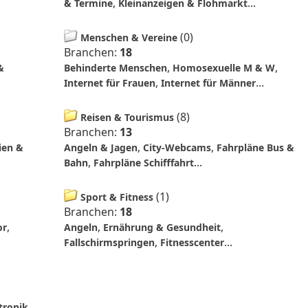
,
...
& Termine
Kleinanzeigen & Flohmarkt
(
0
)
Menschen & Vereine
Branchen:
18
,
,
&
Behinderte Menschen
Homosexuelle M & W
,
...
Internet für Frauen
Internet für Männer
(
8
)
Reisen & Tourismus
Branchen:
13
,
,
ien &
Angeln & Jagen
City-Webcams
Fahrpläne Bus &
,
...
Bahn
Fahrpläne Schifffahrt
(
1
)
Sport & Fitness
Branchen:
18
,
,
,
or
Angeln
Ernährung & Gesundheit
,
...
Fallschirmspringen
Fitnesscenter
,
tronik