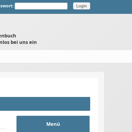
sswort:
henbuch
nlos bei uns ein
Menü