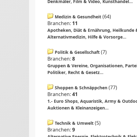
,
,
...
Denkmäler
Film & Video
Kunsthandel
(
64
)
Medizin & Gesundheit
Branchen:
11
,
,
Apotheken
Diät & Ernährung
Heilkunde 
,
...
Alternativmedizin
Hilfe & Vorsorge
(
7
)
Politik & Gesellschaft
Branchen:
8
,
,
Gruppen & Vereine
Organisationen
Parte
,
...
Politiker
Recht & Gesetz
(
77
)
Shoppen & Schnäppchen
Branchen:
41
,
,
1.- Euro Shops
Aquaristik
Army & Outdo
...
Auktionen & Kleinanzeigen
(
5
)
Technik & Umwelt
Branchen:
9
,
Alternative Energie
Elektrotechnik & Elek