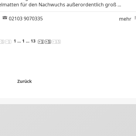
lmatten für den Nachwuchs außerordentlich groß ...
|
02103 9070335
mehr
1
... 1 ...
13
Zurück