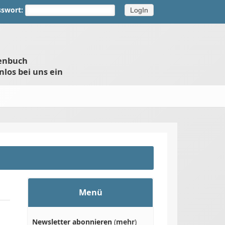
sswort:
henbuch
nlos bei uns ein
Menü
Newsletter abonnieren
(
mehr
)