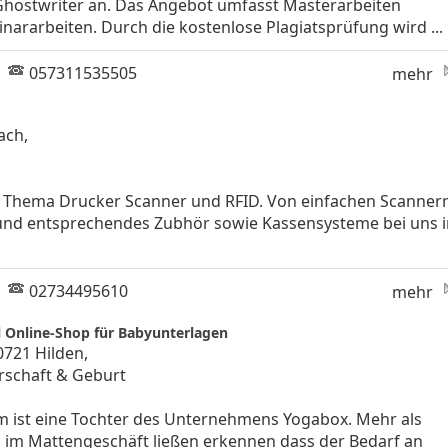
hostwriter an. Das Angebot umfasst Masterarbeiten
nararbeiten. Durch die kostenlose Plagiatsprüfung wird ...
|
057311535505
mehr
ach,
 Thema Drucker Scanner und RFID. Von einfachen Scanner
n und entsprechendes Zubhör sowie Kassensysteme bei uns 
.
|
02734495610
mehr
l Online-Shop für Babyunterlagen
40721 Hilden,
schaft & Geburt
m ist eine Tochter des Unternehmens Yogabox. Mehr als
 im Mattengeschäft ließen erkennen dass der Bedarf an