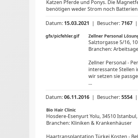
Katzen Pferde und Ponys. Die Magnetfe
benötigen weder Strom noch Batterien 
Datum:
15.03.2021
| Besucher:
7167
gfx/picfehler.gif
Zellner Personal Lös
Salztorgasse 5/16, 1
Branchen: Arbeitsag
Zellner Personal - Pe
interessante Stellen
wir setzen sie passg
...
Datum:
06.11.2016
| Besucher:
5554
Bio Hair Clinic
Hosdere-Esenyurt Yolu, 34510 Istanbul,
Branchen: Kliniken & Krankenhäuser
Haartransplantation Türkei Kosten - Be