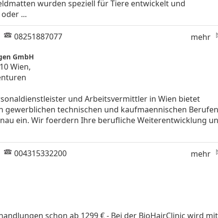
ldmatten wurden speziell für Tiere entwickelt und
oder ...
|
08251887077
mehr
ungen GmbH
010 Wien,
enturen
rsonaldienstleister und Arbeitsvermittler in Wien bietet
 in gewerblichen technischen und kaufmaennischen Berufen
enau ein. Wir foerdern Ihre berufliche Weiterentwicklung u
|
004315332200
mehr
handlungen schon ab 1299 € - Bei der BioHairClinic wird mit